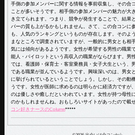
手側の参加メンバーに関する情報を事前収集し、その合
ことが多いそうです。相手側の参加メンバーの魅力が大
き立てられます。つまり、競争が発生することで、結果
バーの質も上がるかもしれません。さて、この合コンに
も、人気のランキングというものが存在します。そのよ
まなところで調査されていますが、一般的に男女とも相
気には傾向があるようです。女性が希望する男性の職業
能人・パイロットという高収入の職業がならびます。男
では、看護師・保育士・客室乗務員・女子大生という、
である職業が並んでいるようです。興味深いのは、男女
に挙げられているということでしょう。しかし、その動
うです。女性が医師に求めるのは明らかに経済力ですが
のは優しさや癒しだといわれています。女性が持つ母性
のかもしれませんね。おもしろいサイトがあったので載せて
コン好きナースのColumn
*****
©2026
出会いは合コンから